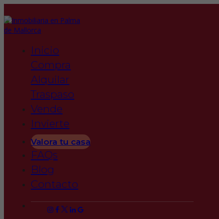
Toggle
navigation
Inicio
Compra
Alquilar
Traspaso
Vende
Invierte
Plan A Medida
Valora tu casa
FAQs
Tus necesidades, también
Blog
son las nuestras.
Contacto